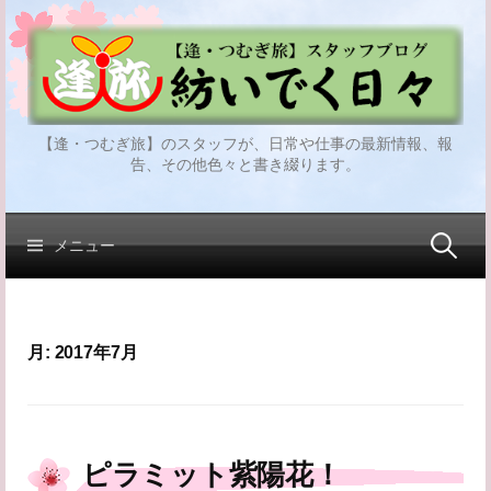
コ
ン
テ
ン
ツ
【逢・つむぎ旅】のスタッフが、日常や仕事の最新情報、報
へ
告、その他色々と書き綴ります。
ス
キ
ッ
検
メニュー
プ
索:
月:
2017年7月
ピラミット紫陽花！