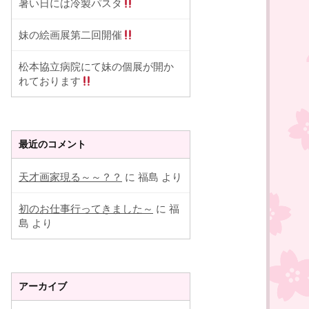
暑い日には冷製パスタ
妹の絵画展第二回開催
松本協立病院にて妹の個展が開か
れております
最近のコメント
天才画家現る～～？？
に
福島
より
初のお仕事行ってきました～
に
福
島
より
アーカイブ