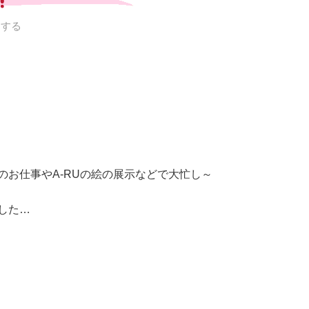
トする
のお仕事やA-RUの絵の展示などで大忙し～
した…