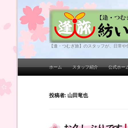
コ
ン
テ
ン
ツ
へ
【逢・つむぎ旅】のスタッフが、日常や
ス
キ
ッ
ホーム
スタッフ紹介
公式ホー
プ
投稿者:
山田竜也