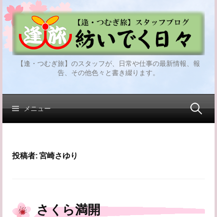
コ
ン
テ
ン
ツ
【逢・つむぎ旅】のスタッフが、日常や仕事の最新情報、報
へ
告、その他色々と書き綴ります。
ス
キ
ッ
検
メニュー
プ
索:
投稿者:
宮崎さゆり
さくら満開