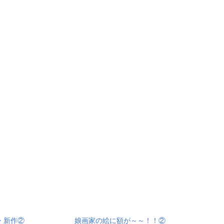
・新作②
娘画家の絵に額が～～！！②