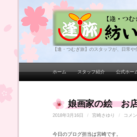
コ
ン
テ
ン
ツ
へ
【逢・つむぎ旅】のスタッフが、日常や
ス
キ
ッ
ホーム
スタッフ紹介
公式ホー
プ
娘画家の絵 お
2018年3月16日
/
宮崎さゆり
/
コメ
今日のブログ担当は宮崎です。