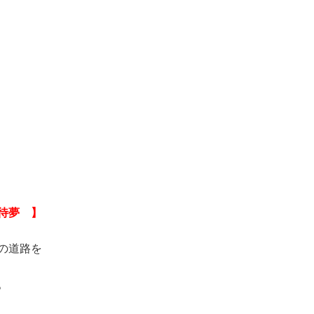
待夢 】
の道路を
。