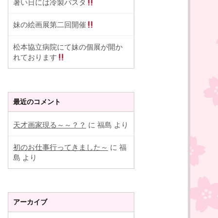
暑い日には冷製パスタ
妹の絵画展第二回開催
松本協立病院にて妹の個展が開か
れております
最近のコメント
天才画家現る～～？？
に
福島
より
初のお仕事行ってきました～
に
福
島
より
アーカイブ