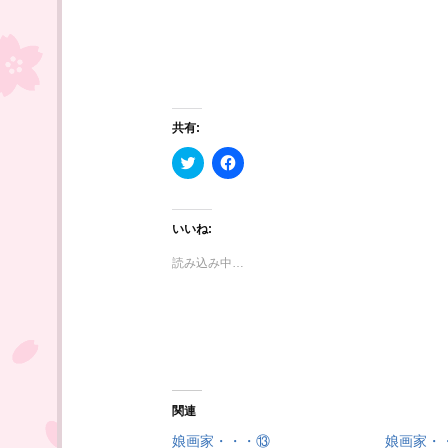
共有:
ク
F
リ
a
ッ
c
ク
e
し
b
て
o
いいね:
T
o
w
k
i
で
読み込み中…
t
共
t
有
e
す
r
る
で
に
共
は
有
ク
(
リ
新
ッ
し
ク
い
し
関連
ウ
て
ィ
く
娘画家・・・⑬
娘画家・
ン
だ