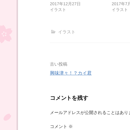
ド
さ
2017年12月27日
2017年7
ウ
い
イラスト
イラスト
で
(
開
新
き
し
ま
い
す
ウ
)
ィ
イラスト
ン
ド
ウ
で
開
き
ま
す
)
投
古い投稿
興味津々！？カイ君
稿
ナ
コメントを残す
ビ
メールアドレスが公開されることはあり
ゲ
コメント
※