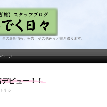
仕事の最新情報、報告、その他色々と書き綴ります。
ムページ
店デビュー！！
ントする