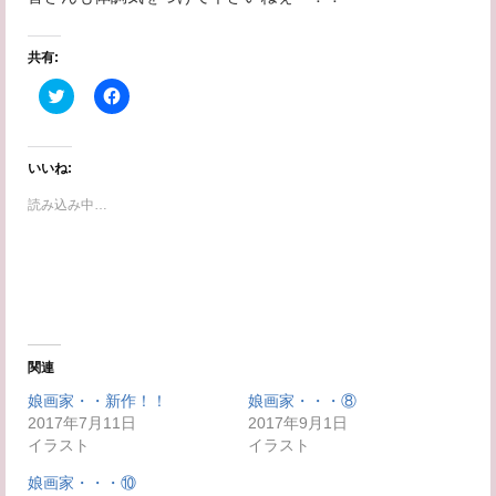
共有:
ク
F
リ
a
ッ
c
ク
e
し
b
て
o
いいね:
T
o
w
k
読み込み中…
i
で
t
共
t
有
e
す
r
る
で
に
共
は
有
ク
(
リ
新
ッ
し
ク
い
し
関連
ウ
て
ィ
く
娘画家・・新作！！
娘画家・・・⑧
ン
だ
2017年7月11日
ド
さ
2017年9月1日
ウ
い
イラスト
イラスト
で
(
開
新
き
し
娘画家・・・⑩
ま
い