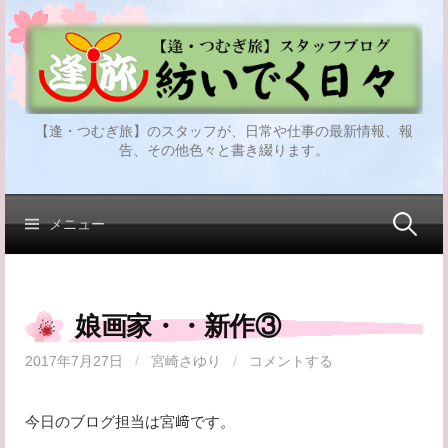
コ
ン
テ
ン
ツ
【逢・つむぎ旅】のスタッフが、日常や仕事の最新情報、報
へ
告、その他色々と書き綴ります。
ス
キ
ッ
検
メニュー
プ
索:
娘画家・・新作③
2017年7月27日
/
宮崎さゆり
/
コメントする
今日のブログ担当は宮﨑です。