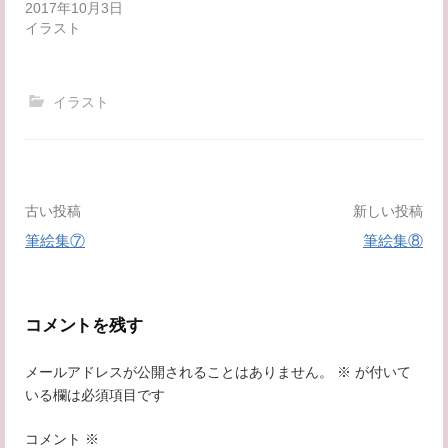
2017年10月3日
す
ウ
)
ィ
イラスト
ン
ド
ウ
で
開
イラスト
き
ま
す
)
投
古い投稿
新しい投稿
筆絵集⑦
筆絵集⑧
稿
ナ
コメントを残す
ビ
メールアドレスが公開されることはありません。
※
が付いて
ゲ
いる欄は必須項目です
ー
コメント
※