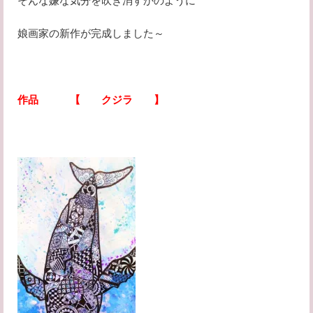
そんな嫌な気分を吹き消すかのように
娘画家の新作が完成しました～
作品 【 クジラ 】