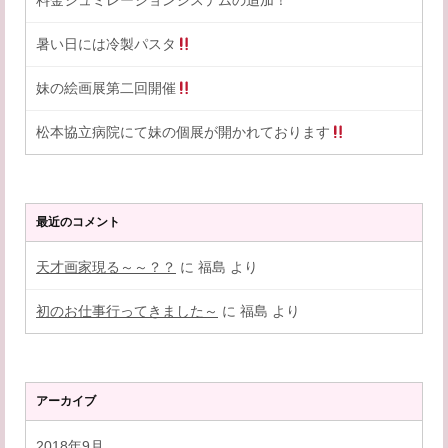
料金シュミレーションシステムの追加！
暑い日には冷製パスタ
妹の絵画展第二回開催
松本協立病院にて妹の個展が開かれております
最近のコメント
天才画家現る～～？？
に
福島
より
初のお仕事行ってきました～
に
福島
より
アーカイブ
2018年9月