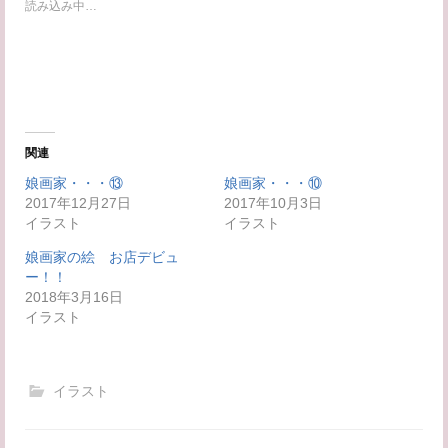
読み込み中…
i
で
t
共
t
有
e
す
r
る
で
に
共
は
有
ク
(
リ
新
ッ
し
ク
い
し
関連
ウ
て
ィ
く
娘画家・・・⑬
娘画家・・・⑩
ン
だ
2017年12月27日
ド
さ
2017年10月3日
ウ
い
イラスト
イラスト
で
(
開
新
き
し
娘画家の絵 お店デビュ
ま
い
ー！！
す
ウ
)
ィ
2018年3月16日
ン
イラスト
ド
ウ
で
開
き
ま
イラスト
す
)