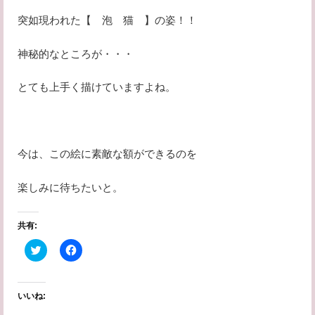
突如現われた【 泡 猫 】の姿！！
神秘的なところが・・・
とても上手く描けていますよね。
今は、この絵に素敵な額ができるのを
楽しみに待ちたいと。
共有:
ク
F
リ
a
ッ
c
ク
e
し
b
て
o
いいね:
T
o
w
k