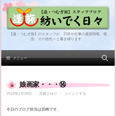
コ
ン
テ
ン
ツ
【逢・つむぎ旅】のスタッフが、日常や仕事の最新情報、報
へ
告、その他色々と書き綴ります。
ス
キ
ッ
検
メニュー
プ
索:
娘画家・・・⑭
2018年2月28日
/
宮崎さゆり
/
コメントする
今日のブログ担当は宮崎です。