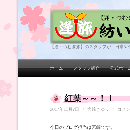
コ
ン
テ
ン
ツ
へ
【逢・つむぎ旅】のスタッフが、日常や
ス
キ
ッ
ホーム
スタッフ紹介
公式ホー
プ
紅葉～～！！
2017年11月7日
/
宮崎さゆり
/
コメ
今日のブログ担当は宮崎です。