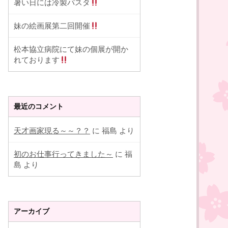
暑い日には冷製パスタ
妹の絵画展第二回開催
松本協立病院にて妹の個展が開か
れております
最近のコメント
天才画家現る～～？？
に
福島
より
初のお仕事行ってきました～
に
福
島
より
アーカイブ