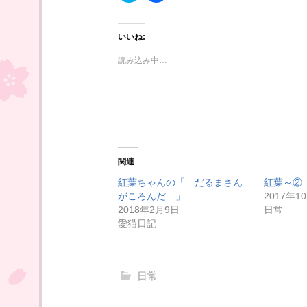
ッ
c
ク
e
し
b
て
o
いいね:
T
o
w
k
i
で
読み込み中…
t
共
t
有
e
す
r
る
で
に
共
は
有
ク
(
リ
新
ッ
し
ク
い
し
関連
ウ
て
ィ
く
紅葉ちゃんの「 だるまさん
紅葉～②
ン
だ
ド
さ
がころんだ 」
2017年1
ウ
い
2018年2月9日
日常
で
(
開
新
愛猫日記
き
し
ま
い
す
ウ
)
ィ
ン
ド
日常
ウ
で
開