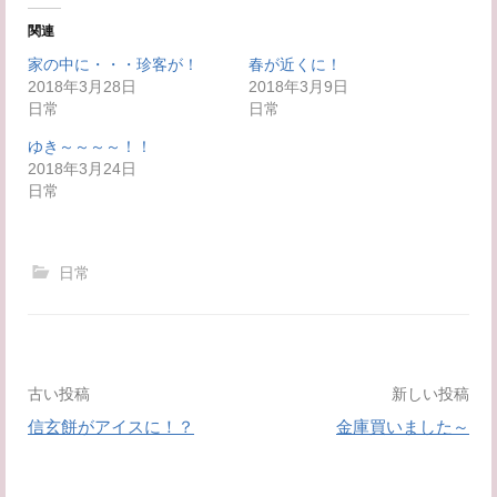
新
ッ
し
ク
い
し
関連
ウ
て
ィ
く
家の中に・・・珍客が！
春が近くに！
ン
だ
2018年3月28日
ド
さ
2018年3月9日
ウ
い
日常
日常
で
(
開
新
き
し
ゆき～～～～！！
ま
い
2018年3月24日
す
ウ
)
ィ
日常
ン
ド
ウ
で
開
日常
き
ま
す
)
投
古い投稿
新しい投稿
信玄餅がアイスに！？
金庫買いました～
稿
ナ