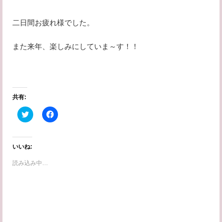
二日間お疲れ様でした。
また来年、楽しみにしていま～す！！
共有:
ク
F
リ
a
ッ
c
ク
e
し
b
て
o
いいね:
T
o
w
k
読み込み中…
i
で
t
共
t
有
e
す
r
る
で
に
共
は
有
ク
(
リ