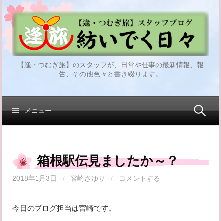
コ
ン
テ
ン
ツ
【逢・つむぎ旅】のスタッフが、日常や仕事の最新情報、報
へ
告、その他色々と書き綴ります。
ス
キ
ッ
検
メニュー
プ
索:
箱根駅伝見ましたか～？
2018年1月3日
/
宮崎さゆり
/
コメントする
今日のブログ担当は宮崎です。