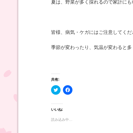
夏は、野菜が多く採れるので家計にも
皆様、病気・ケガにはご注意してくだ
季節が変わったり、気温が変わると多
共有:
ク
F
リ
a
ッ
c
ク
e
し
b
て
o
いいね:
T
o
w
k
i
で
読み込み中…
t
共
t
有
e
す