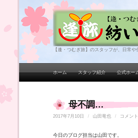
コ
ン
テ
ン
ツ
へ
【逢・つむぎ旅】のスタッフが、日常や
ス
キ
ッ
ホーム
スタッフ紹介
公式ホー
プ
母不調…
2017年7月10日
/
山田竜也
/
コメン
今日のブログ担当は山田です。