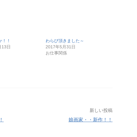
か！！
わらび頂きました～
月13日
2017年5月31日
お仕事関係
新しい投稿
！
娘画家・・新作！！