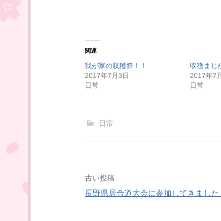
r
る
で
に
共
は
有
ク
(
リ
新
ッ
し
ク
い
し
関連
ウ
て
ィ
く
我が家の収穫祭！！
収穫まじ
ン
だ
ド
さ
2017年7月3日
2017年7
ウ
い
日常
日常
で
(
開
新
き
し
ま
い
す
ウ
)
ィ
日常
ン
ド
ウ
で
開
き
ま
す
)
投
古い投稿
長野県居合道大会に参加してきました
稿