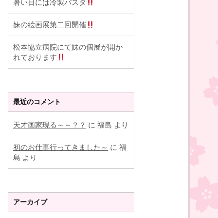
暑い日には冷製パスタ
妹の絵画展第二回開催
松本協立病院にて妹の個展が開か
れております
最近のコメント
天才画家現る～～？？
に
福島
より
初のお仕事行ってきました～
に
福
島
より
アーカイブ