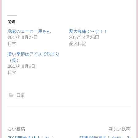
共
は
有
ク
(
リ
新
ッ
し
ク
い
し
関連
ウ
て
ィ
く
我家のコーヒー屋さん
愛犬腹痛で～す！！
ン
だ
2017年8月27日
ド
さ
2017年4月26日
ウ
い
日常
愛犬日記
で
(
開
新
き
し
暑い季節はアイスで決まり
ま
い
（笑）
す
ウ
)
ィ
2017年8月5日
ン
日常
ド
ウ
で
開
き
ま
日常
す
)
投
古い投稿
新しい投稿
2018年始まりました！
箱根駅伝見ましたか～？