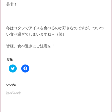
是非！
冬はコタツでアイスを食べるのが好きなのですが、ついつ
い食べ過ぎてしまいますね～（笑）
皆様、食べ過ぎにご注意を！
共有:
ク
F
リ
a
ッ
c
ク
e
し
b
て
o
いいね:
T
o
w
k
読み込み中…
i
で
t
共
t
有
e
す
r
る
で
に