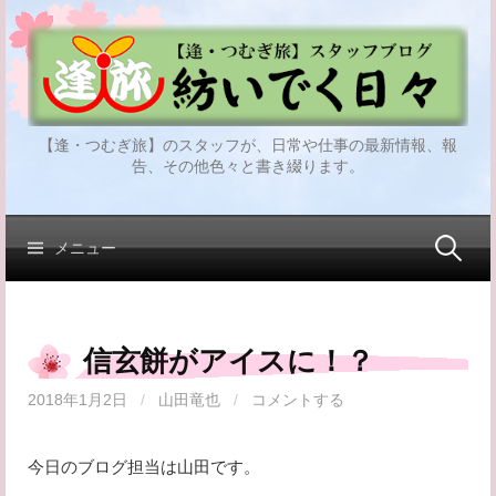
コ
ン
テ
ン
ツ
【逢・つむぎ旅】のスタッフが、日常や仕事の最新情報、報
へ
告、その他色々と書き綴ります。
ス
キ
ッ
検
メニュー
プ
索:
信玄餅がアイスに！？
2018年1月2日
/
山田竜也
/
コメントする
今日のブログ担当は山田です。