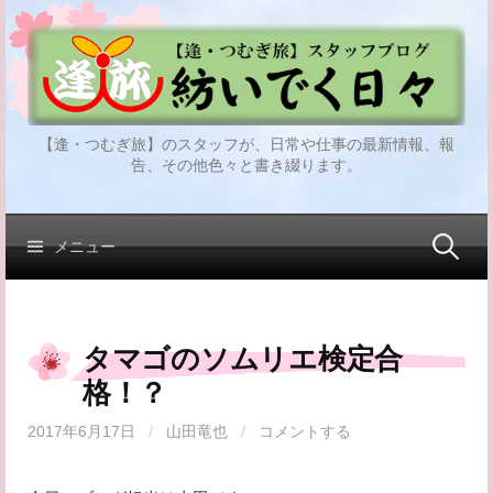
コ
ン
テ
ン
ツ
【逢・つむぎ旅】のスタッフが、日常や仕事の最新情報、報
へ
告、その他色々と書き綴ります。
ス
キ
ッ
検
メニュー
プ
索:
タマゴのソムリエ検定合
格！？
2017年6月17日
/
山田竜也
/
コメントする