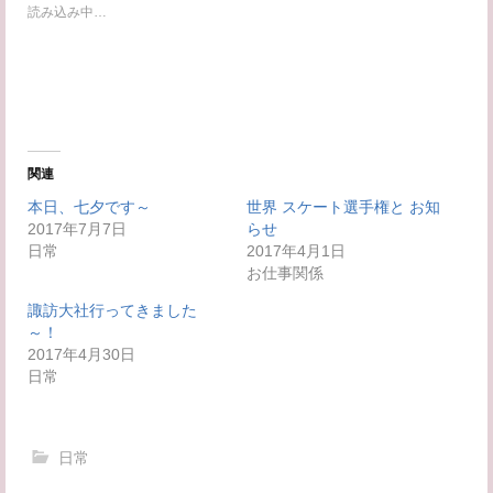
w
k
読み込み中…
i
で
t
共
t
有
e
す
r
る
で
に
共
は
有
ク
(
リ
新
ッ
し
ク
い
し
関連
ウ
て
ィ
く
本日、七夕です～
世界 スケート選手権と お知
ン
だ
2017年7月7日
ド
さ
らせ
ウ
い
日常
2017年4月1日
で
(
開
新
お仕事関係
き
し
ま
い
諏訪大社行ってきました
す
ウ
)
ィ
～！
ン
2017年4月30日
ド
ウ
日常
で
開
き
ま
す
日常
)