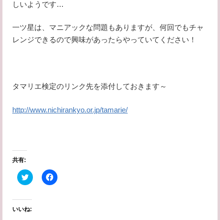
しいようです…
一ツ星は、マニアックな問題もありますが、何回でもチャ
レンジできるので興味があったらやっていてください！
タマリエ検定のリンク先を添付しておきます～
http://www.nichirankyo.or.jp/tamarie/
共有:
ク
F
リ
a
ッ
c
ク
e
し
b
て
o
いいね:
T
o