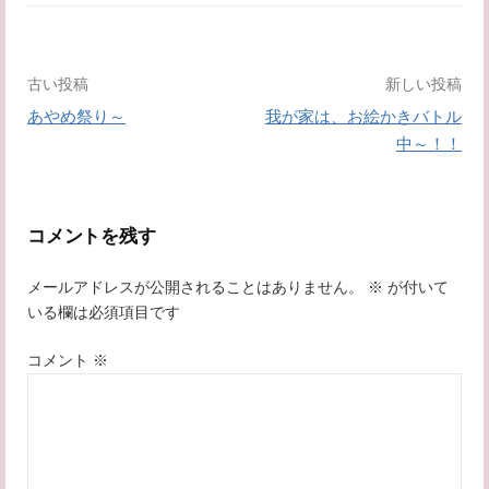
投
古い投稿
新しい投稿
あやめ祭り～
我が家は、お絵かきバトル
稿
中～！！
ナ
ビ
コメントを残す
ゲ
メールアドレスが公開されることはありません。
※
が付いて
いる欄は必須項目です
ー
シ
コメント
※
ョ
ン