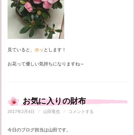
見ていると、
ホッ
とします！
お花って優しい気持ちになりますね～
お気に入りの財布
2017年2月4日
/
山田竜也
/
コメントする
今日のブログ担当は山田です。