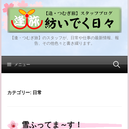
コ
ン
テ
ン
ツ
【逢・つむぎ旅】のスタッフが、日常や仕事の最新情報、報
へ
告、その他色々と書き綴ります。
ス
キ
ッ
検
メニュー
プ
索:
カテゴリー:
日常
雪ふってま～す！