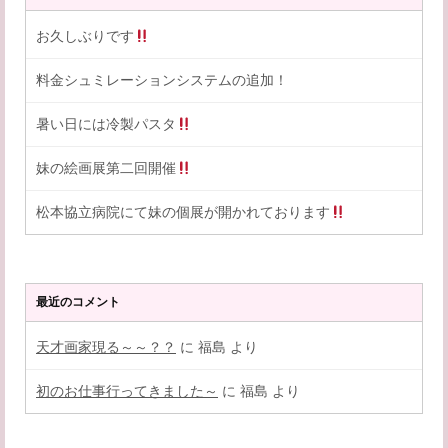
お久しぶりです
料金シュミレーションシステムの追加！
暑い日には冷製パスタ
妹の絵画展第二回開催
松本協立病院にて妹の個展が開かれております
最近のコメント
天才画家現る～～？？
に
福島
より
初のお仕事行ってきました～
に
福島
より