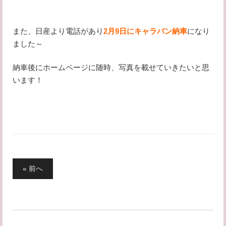
また、日産より電話があり
2月9日にキャラバン納車
になり
ました～
納車後にホームページに随時、写真を載せていきたいと思
います！
投
« 前へ
稿
の
ペ
ー