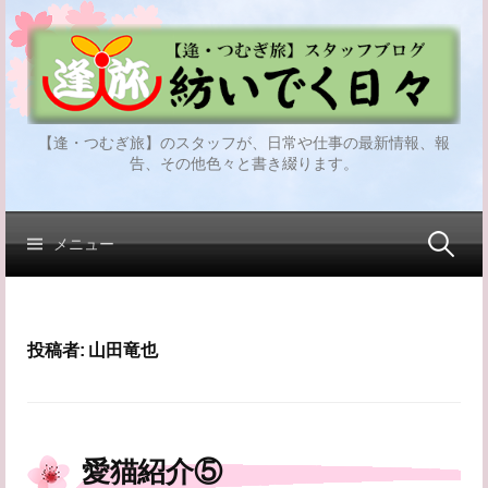
コ
ン
テ
ン
ツ
【逢・つむぎ旅】のスタッフが、日常や仕事の最新情報、報
へ
告、その他色々と書き綴ります。
ス
キ
ッ
検
メニュー
プ
索:
投稿者:
山田竜也
愛猫紹介⑤