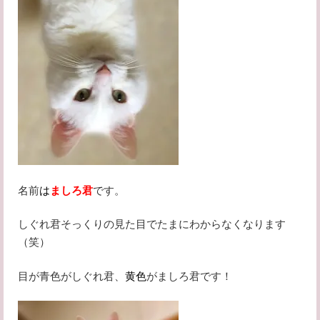
名前
は
ましろ君
です。
しぐれ君そっくりの見た目でたまにわからなくなります
（笑）
目が青色がしぐれ君、
黄色
がましろ君です！