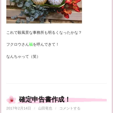
これで殺風景な事務所も明るくなったかな？
フクロウさん
福
を呼んできて！
なんちゃって（笑）
確定申告書作成！
2017年2月14日
/
山田竜也
/
コメントする