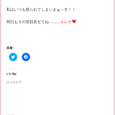
私はいつも怒られてしまいまぁ～す！！
明日もその笑顔見せてね………
エレナ
共有:
ク
F
リ
a
ッ
c
ク
e
し
b
て
o
いいね:
T
o
w
k
読み込み中…
i
で
t
共
t
有
e
す
r
る
で
に
共
は
有
ク
(
リ
新
ッ