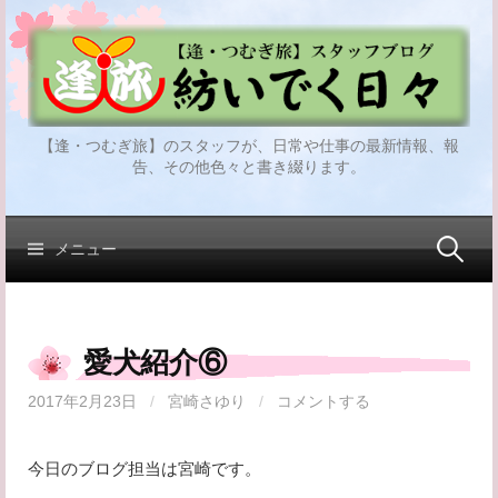
コ
ン
テ
ン
ツ
【逢・つむぎ旅】のスタッフが、日常や仕事の最新情報、報
へ
告、その他色々と書き綴ります。
ス
キ
ッ
検
メニュー
プ
索:
愛犬紹介⑥
2017年2月23日
/
宮崎さゆり
/
コメントする
今日のブログ担当は宮崎です。