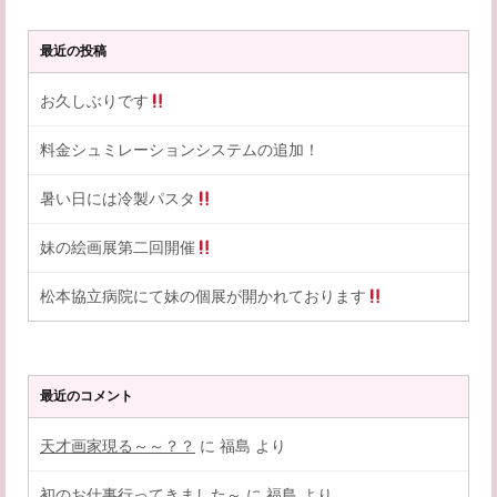
最近の投稿
お久しぶりです
料金シュミレーションシステムの追加！
暑い日には冷製パスタ
妹の絵画展第二回開催
松本協立病院にて妹の個展が開かれております
最近のコメント
天才画家現る～～？？
に
福島
より
初のお仕事行ってきました～
に
福島
より