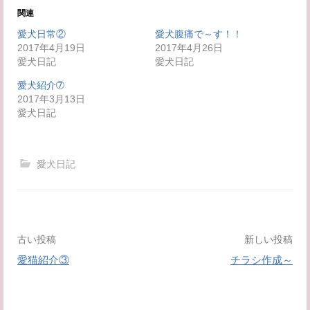
し
ク
い
し
関連
ウ
て
ィ
く
愛犬日常②
愛犬腹痛で～す！！
ン
だ
2017年4月19日
ド
さ
2017年4月26日
ウ
い
愛犬日記
愛犬日記
で
(
開
新
き
し
愛犬紹介➆
ま
い
2017年3月13日
す
ウ
)
ィ
愛犬日記
ン
ド
ウ
で
開
愛犬日記
き
ま
す
)
投
古い投稿
新しい投稿
愛猫紹介③
チラシ作成～
稿
ナ